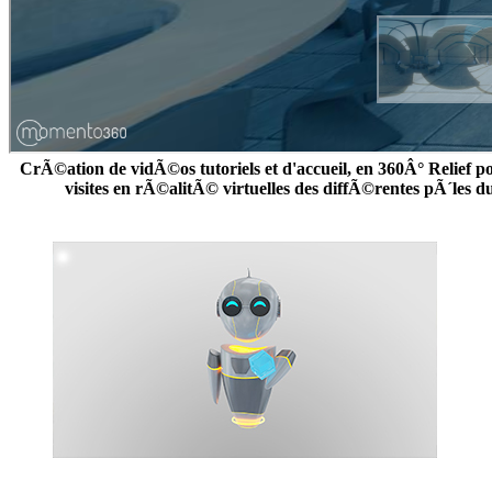
CrÃ©ation de vidÃ©os tutoriels et d'accueil, en 360Â° Relief p
visites en rÃ©alitÃ© virtuelles des diffÃ©rentes pÃ´les 