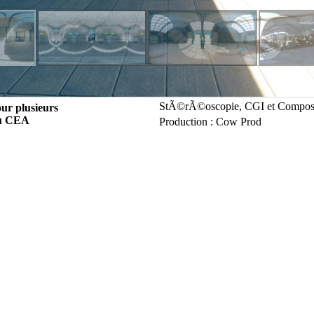
StÃ©rÃ©oscopie, CGI et Composi
our plusieurs
du CEA
Production : Cow Prod